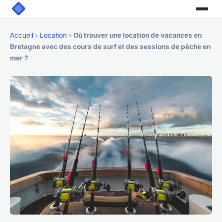
Accueil
›
Location
›
Où trouver une location de vacances en
Bretagne avec des cours de surf et des sessions de pêche en
mer ?